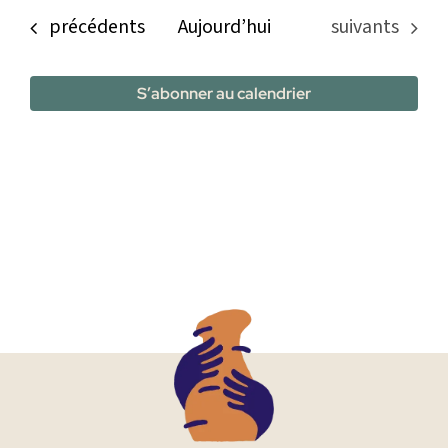
Évènements
Évènements
précédents
Aujourd’hui
suivants
S’abonner au calendrier