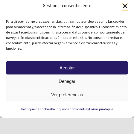
Touristique
Gestionar consentimiento
Para ofrecer las mejores experiencias, utilizamos tecnologías como las cookies
para almacenar y/o acceder a la información del dispositivo. El consentimiento
Céramique :
de estas tecnologías nos permitirá procesar datos como el comportamiento de
navegación o las identificaciones únicas en este sitio. No consentir o retirar el
consentimiento, puede afectar negativamente a ciertas características y
funciones.
Le Parcours
Aceptar
Denegar
des Lettres
Ver preferencias
Politique de cookies
Politique de confidentialité
Avis juridique
Dans le cadre des célébrations du sixième