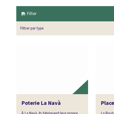
Filter
Filtrer par type
Poterie La Navà
Place
À La Navà, ils fabriquent leur propre
La Route