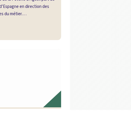
 d’Espagne en direction des
s du métier.…
Église Saint Pedro Apóstol
historique ayant connu des