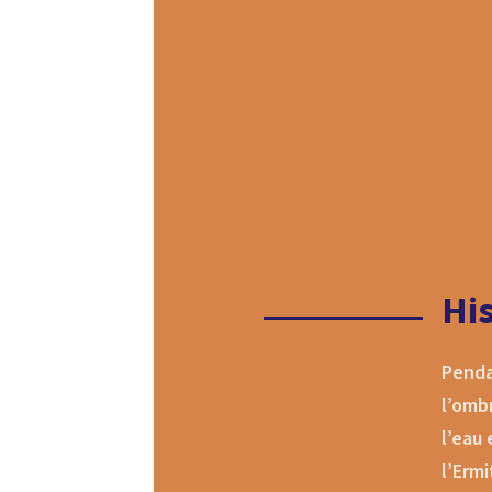
His
Penda
l’omb
l’eau
l’Erm