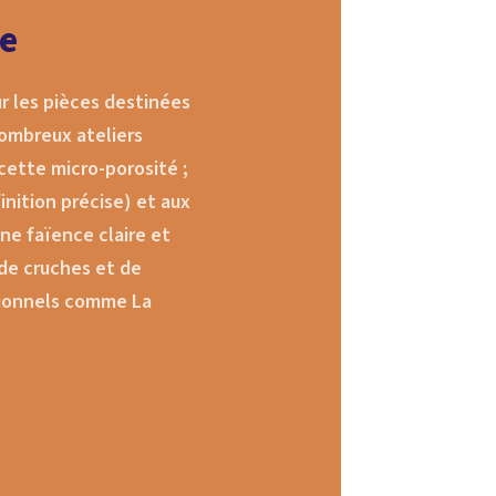
ue
ur les pièces destinées
nombreux ateliers
 cette micro-porosité ;
inition précise) et aux
une faïence claire et
de cruches et de
ationnels comme La