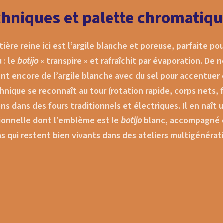
 céramique du début du XXᵉ
chniques et palette chromatiq
où sont conservés des fours
des bassins de décantation et
ière reine ici est l’argile blanche et poreuse, parfaite po
er de poterie. Il présente une
on de plus de 4 500 pièces de
u : le
botijo
« transpire » et rafraîchit par évaporation. De 
et d’ethnologie, et propose
sent encore de l’argile blanche avec du sel pour accentuer
ique d’artisanat, une
hnique se reconnaît au tour (rotation rapide, corps nets, f
èque spécialisée et des
ns dans des fours traditionnels et électriques. Il en naît 
.…
ionnelle dont l’emblème est le
botijo
blanc, accompagné 
ns qui restent bien vivants dans des ateliers multigénér