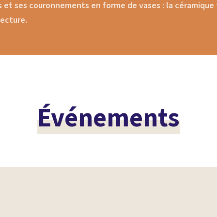
s et ses couronnements en forme de vases : la céramique
tecture.
Événements