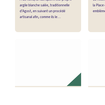
argile blanche salée, traditionnelle
la Place
d’Agost, en suivant un procédé
emblème
artisanal afin, comme ils le
revendiquent eux-mêmes, de
maintenir vivants les enseignements
de leurs ancêtres.…
Ermitage des Saintes Justa et Rufina
Dédiée aux patronnes de la poterie,
Édifice 