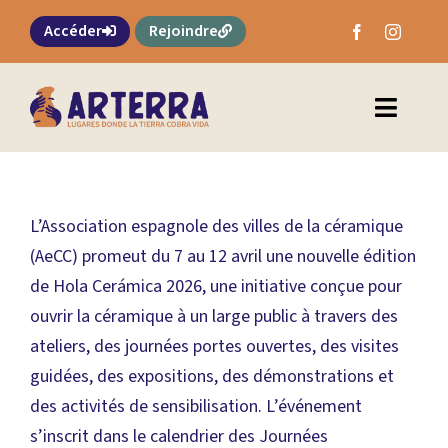
Skip
Accéder
Rejoindre
to
content
Toggl
Naviga
Carte de la céramique
L’Association espagnole des villes de la céramique
Qui sommes-nous
(AeCC) promeut du 7 au 12 avril une nouvelle édition
de Hola Cerámica 2026, une initiative conçue pour
Cours
ouvrir la céramique à un large public à travers des
ateliers, des journées portes ouvertes, des visites
Agenda / Planificateur
guidées, des expositions, des démonstrations et
Actualités
des activités de sensibilisation. L’événement
s’inscrit dans le calendrier des Journées